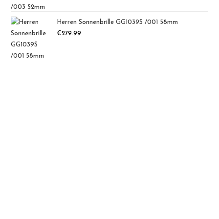
Herren Sonnenbrille GG1039S /001 58mm
€
279.99
Marken
Damen
(39)
Herren
(31)
Gucci
(18)
Oakley
(12)
Saint Laurent
(5)
Tom Ford
(4)
Balenciaga
(4)
Bottega
(4)