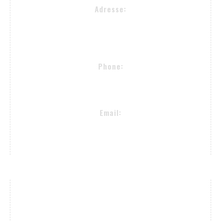
Adresse:
Alsterkrugchaussee 477
22335 Hamburg
Phone:
+49 (40) 50090982
Email:
proselectedeyewear@gmail.com
Zahlungsarten, Lieferung