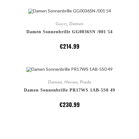
IN DEN WARENKORB
Gucci
,
Damen
Damen Sonnenbrille GG0036SN /001 54
€
214.99
IN DEN WARENKORB
Damen
,
Herren
,
Prada
Damen Sonnenbrille PR17WS 1AB-5S0 49
€
230.99