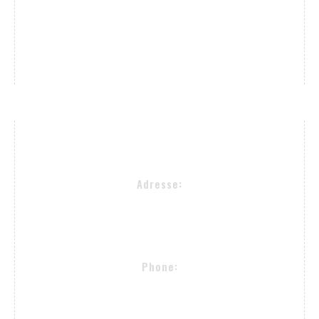
Mein Konto
Über Uns
Blog
Kontakt
Kontakt Infos
Adresse:
Alsterkrugchaussee 477
22335 Hamburg
Phone:
+49 (40) 50090982