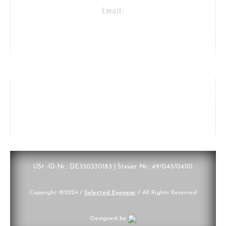
Email:
proselectedeyewear@gmail.com
Zahlungsarten, Lieferung
USt.-ID-Nr.: DE350330183 | Steuer Nr.: 49/043/04110
Copyright ©2024
/
Selected Eyewear
/
All Rights Reserved
Designed by