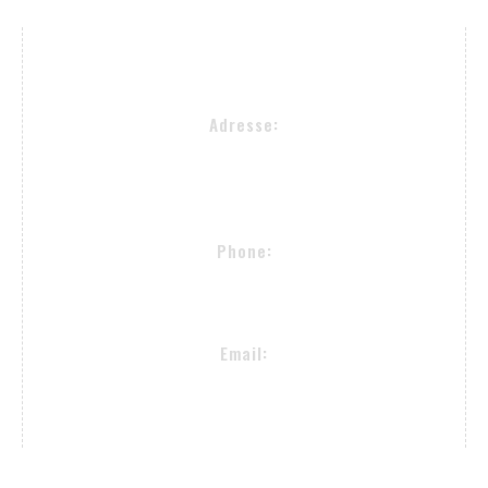
Kontakt Infos
Adresse:
Alsterkrugchaussee 477
22335 Hamburg
Phone:
+49 (40) 50090982
Email:
proselectedeyewear@gmail.com