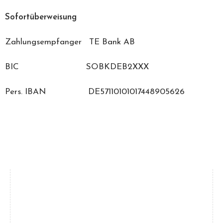
Sofortüberweisung
Zahlungsempfanger TE Bank AB
BIC SOBKDEB2XXX
Pers. IBAN DE57110101017448905626
Marken
Damen
(39)
Herren
(31)
Gucci
(18)
Oakley
(12)